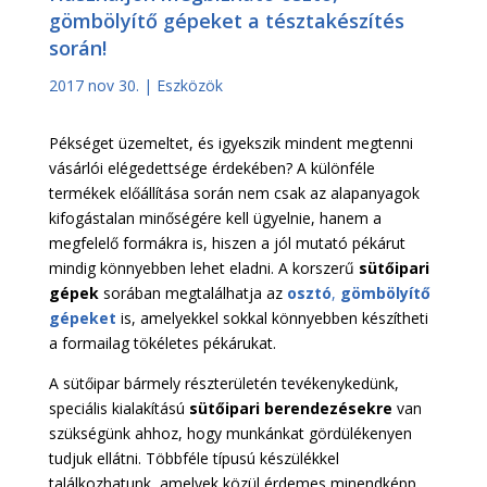
gömbölyítő gépeket a tésztakészítés
során!
2017 nov 30.
|
Eszközök
Pékséget üzemeltet, és igyekszik mindent megtenni
vásárlói elégedettsége érdekében? A különféle
termékek előállítása során nem csak az alapanyagok
kifogástalan minőségére kell ügyelnie, hanem a
megfelelő formákra is, hiszen a jól mutató pékárut
mindig könnyebben lehet eladni. A korszerű
sütőipari
gépek
sorában megtalálhatja az
osztó
,
gömbölyítő
gépeket
is, amelyekkel sokkal könnyebben készítheti
a formailag tökéletes pékárukat.
A sütőipar bármely részterületén tevékenykedünk,
speciális kialakítású
sütőipari berendezésekre
van
szükségünk ahhoz, hogy munkánkat gördülékenyen
tudjuk ellátni. Többféle típusú készülékkel
találkozhatunk, amelyek közül érdemes minendképp