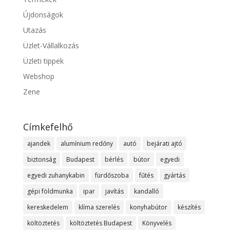
Újdonságok
Utazás
Üzlet-Vállalkozás
Üzleti tippek
Webshop
Zene
Címkefelhő
ajandek
alumínium redőny
autó
bejárati ajtó
biztonság
Budapest
bérlés
bútor
egyedi
egyedi zuhanykabin
fürdőszoba
fűtés
gyártás
gépi földmunka
ipar
javítás
kandalló
kereskedelem
klíma szerelés
konyhabútor
készítés
költöztetés
költöztetés Budapest
Könyvelés