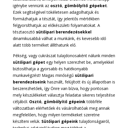
igénybe vennünk az
osztó
,
gömbölyítő gépeket
.
Ezek segítségével tökéletesen adagolhatjuk és
formázhatjuk a tésztát, így jelentős mértékben
felgyorsíthatjuk az előkészületi folyamatokat. A
tésztaosztó
sütőipari berendezésekkel
dinamikusabbá válhat a munkánk, és kevesebb idő
alatt több terméket állíthatunk elő.
Pékség, vagy cukrászat tulajdonosaként nálunk minden
sütőipari gépet
egy helyen szerezhet be, amelyekkel
biztosíthatja a gyorsabb és hatékonyabb
munkavégzést! Magas minőségű
sütőipari
berendezéseink
használt, felújított és új állapotban is
beszerezhetőek, így Önre van bízva, hogy pontosan
mely készülékeket választja feladatai sikeres teljesítése
céljából.
Osztó
,
gömbölyítő gépeink
többféle
változatban elérhetőek és vásárolhatóak meg annak
megfelelően, hogy milyen termékeket szeretne
készíteni velük.
Sütőipari gépeink
tulajdonságairól,
technikai adatairól tudjon meg többet a