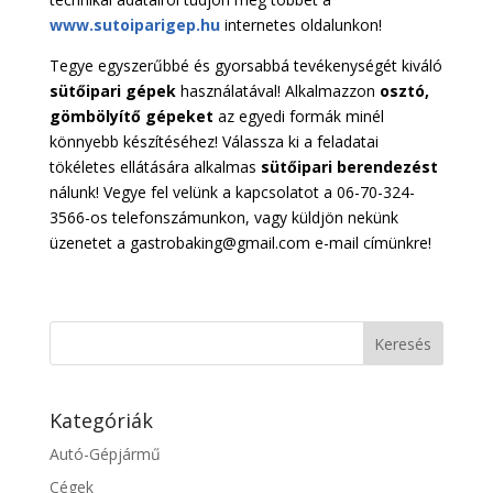
www.sutoiparigep.hu
internetes oldalunkon!
Tegye egyszerűbbé és gyorsabbá tevékenységét kiváló
sütőipari gépek
használatával! Alkalmazzon
osztó,
gömbölyítő gépeket
az egyedi formák minél
könnyebb készítéséhez! Válassza ki a feladatai
tökéletes ellátására alkalmas
sütőipari berendezést
nálunk! Vegye fel velünk a kapcsolatot a 06-70-324-
3566-os telefonszámunkon, vagy küldjön nekünk
üzenetet a gastrobaking@gmail.com e-mail címünkre!
Kategóriák
Autó-Gépjármű
Cégek