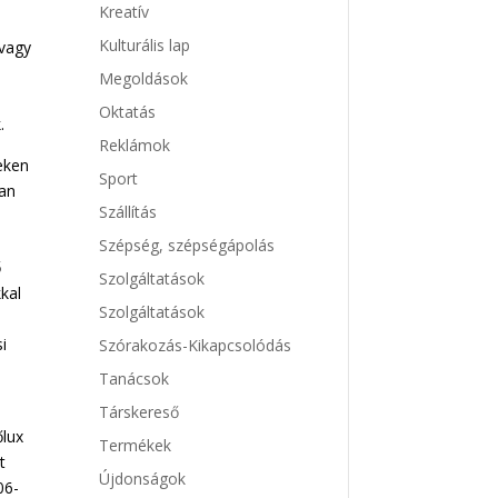
Kreatív
Kulturális lap
 vagy
Megoldások
Oktatás
.
Reklámok
eken
Sport
ban
Szállítás
Szépség, szépségápolás
ő
Szolgáltatások
kal
Szolgáltatások
i
Szórakozás-Kikapcsolódás
Tanácsok
Társkereső
lux
Termékek
t
Újdonságok
06-