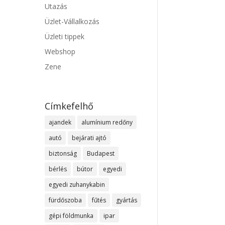
Utazás
Üzlet-Vállalkozás
Üzleti tippek
Webshop
Zene
Címkefelhő
ajandek
alumínium redőny
autó
bejárati ajtó
biztonság
Budapest
bérlés
bútor
egyedi
egyedi zuhanykabin
fürdőszoba
fűtés
gyártás
gépi földmunka
ipar