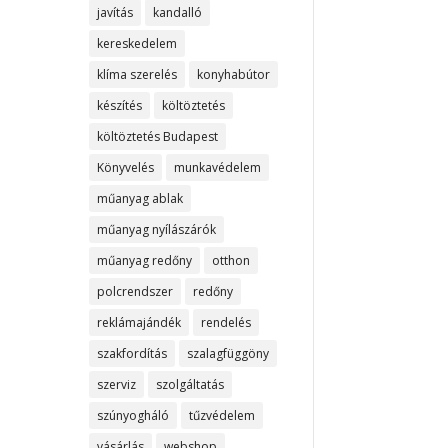
javítás
kandalló
kereskedelem
klíma szerelés
konyhabútor
készítés
költöztetés
költöztetés Budapest
Könyvelés
munkavédelem
műanyag ablak
műanyag nyílászárók
műanyag redőny
otthon
polcrendszer
redőny
reklámajándék
rendelés
szakfordítás
szalagfüggöny
szerviz
szolgáltatás
szúnyogháló
tűzvédelem
vásárlás
webshop