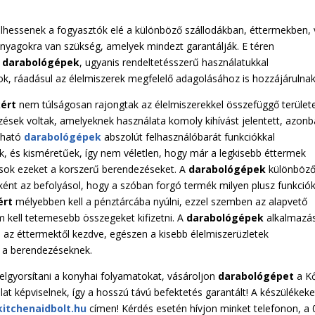
rülhessenek a fogyasztók elé a különböző szállodákban, éttermekben,
anyagokra van szükség, amelyek mindezt garantálják. E téren
a
darabológépek
, ugyanis rendeltetésszerű használatukkal
tok, ráadásul az élelmiszerek megfelelő adagolásához is hozzájárulnak
ért
nem túlságosan rajongtak az élelmiszerekkel összefüggő terület
ések voltak, amelyeknek használata komoly kihívást jelentett, azon
pható
darabológépek
abszolút felhasználóbarát funkciókkal
k, és kisméretűek, így nem véletlen, hogy már a legkisebb éttermek
ácsok ezeket a korszerű berendezéseket. A
darabológépek
különböz
ént az befolyásol, hogy a szóban forgó termék milyen plusz funkciók
ért
mélyebben kell a pénztárcába nyúlni, ezzel szemben az alapvető
 kell tetemesebb összegeket kifizetni. A
darabológépek
alkalmazás
en az éttermektől kezdve, egészen a kisebb élelmiszerüzletek
k a berendezéseknek.
felgyorsítani a konyhai folyamatokat, vásároljon
darabológépet
a Kő
at képviselnek, így a hosszú távú befektetés garantált! A készülékeke
itchenaidbolt.hu
címen! Kérdés esetén hívjon minket telefonon, a 