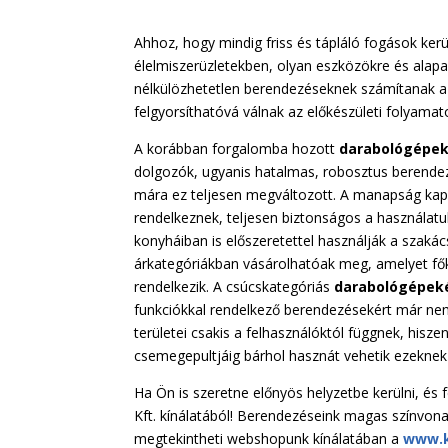
Ahhoz, hogy mindig friss és tápláló fogások ke
élelmiszerüzletekben, olyan eszközökre és alap
nélkülözhetetlen berendezéseknek számítanak 
felgyorsíthatóvá válnak az előkészületi folyama
A korábban forgalomba hozott
darabológépek
dolgozók, ugyanis hatalmas, robosztus berendez
mára ez teljesen megváltozott. A manapság ka
rendelkeznek, teljesen biztonságos a használatu
konyháiban is előszeretettel használják a szak
árkategóriákban vásárolhatóak meg, amelyet fők
rendelkezik. A csúcskategóriás
darabológépek
funkciókkal rendelkező berendezésekért már nem
területei csakis a felhasználóktól függnek, hisz
csemegepultjáig bárhol hasznát vehetik ezekne
Ha Ön is szeretne előnyös helyzetbe kerülni, és 
Kft. kínálatából! Berendezéseink magas színvonal
megtekintheti webshopunk kínálatában a
www.k