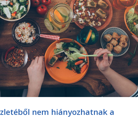
rüzletéből nem hiányozhatnak a