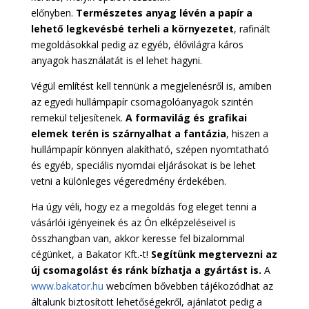
előnyben.
Természetes anyag lévén a papír a
lehető legkevésbé terheli a környezetet
, rafinált
megoldásokkal pedig az egyéb, élővilágra káros
anyagok használatát is el lehet hagyni.
Végül említést kell tennünk a megjelenésről is, amiben
az egyedi hullámpapír csomagolóanyagok szintén
remekül teljesítenek.
A formavilág és grafikai
elemek terén is szárnyalhat a fantázia
, hiszen a
hullámpapír könnyen alakítható, szépen nyomtatható
és egyéb, speciális nyomdai eljárásokat is be lehet
vetni a különleges végeredmény érdekében.
Ha úgy véli, hogy ez a megoldás fog eleget tenni a
vásárlói igényeinek és az Ön elképzeléseivel is
összhangban van, akkor keresse fel bizalommal
cégünket, a Bakator Kft.-t!
Segítünk megtervezni az
új csomagolást és ránk bízhatja a gyártást is.
A
www.bakator.hu
webcímen bővebben tájékozódhat az
általunk biztosított lehetőségekről, ajánlatot pedig a