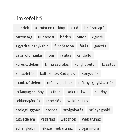
Címkefelhő
ajandek
alumínium redőny
autó
bejárati ajtó
biztonság
Budapest
bérlés
bútor
egyedi
egyedi zuhanykabin
fürdőszoba
fűtés
gyártás
gépi földmunka
ipar
javítás
kandalló
kereskedelem
klíma szerelés
konyhabútor
készítés
költöztetés
költöztetés Budapest
Könyvelés
munkavédelem
műanyag ablak
műanyag nyílászárók
műanyag redőny
otthon
polcrendszer
redőny
reklámajándék
rendelés
szakfordítás
szalagfüggöny
szerviz
szolgáltatás
szúnyogháló
tűzvédelem
vásárlás
webshop
webáruház
zuhanykabin
ékszer webáruház
ülőgarnitúra