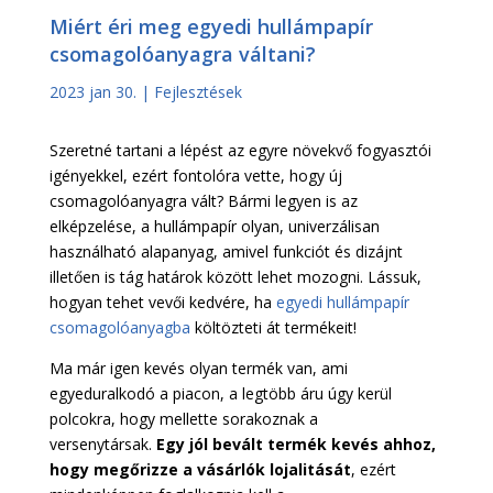
Miért éri meg egyedi hullámpapír
csomagolóanyagra váltani?
2023 jan 30.
|
Fejlesztések
Szeretné tartani a lépést az egyre növekvő fogyasztói
igényekkel, ezért fontolóra vette, hogy új
csomagolóanyagra vált? Bármi legyen is az
elképzelése, a hullámpapír olyan, univerzálisan
használható alapanyag, amivel funkciót és dizájnt
illetően is tág határok között lehet mozogni. Lássuk,
hogyan tehet vevői kedvére, ha
egyedi hullámpapír
csomagolóanyagba
költözteti át termékeit!
Ma már igen kevés olyan termék van, ami
egyeduralkodó a piacon, a legtöbb áru úgy kerül
polcokra, hogy mellette sorakoznak a
versenytársak.
Egy jól bevált termék kevés ahhoz,
hogy megőrizze a vásárlók lojalitását
, ezért