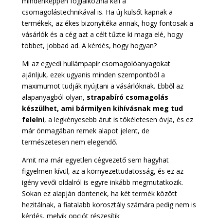
mindenképpen foglalkoznia kell a
csomagolástechnikával is. Ha új külsőt kapnak a
termékek, az ékes bizonyítéka annak, hogy fontosak a
vásárlók és a cég azt a célt tűzte ki maga elé, hogy
többet, jobbad ad. A kérdés, hogy hogyan?
Mi az egyedi hullámpapír csomagolóanyagokat
ajánljuk, ezek ugyanis minden szempontból a
maximumot tudják nyújtani a vásárlóknak. Ebből az
alapanyagból olyan,
strapabíró csomagolás
készülhet, ami bármilyen kihívásnak meg tud
felelni
, a legkényesebb árut is tökéletesen óvja, és ez
már önmagában remek alapot jelent, de
természetesen nem elegendő.
Amit ma már egyetlen cégvezető sem hagyhat
figyelmen kívül, az a környezettudatosság, és ez az
igény vevői oldalról is egyre inkább megmutatkozik.
Sokan ez alapján döntenek, ha két termék között
hezitálnak, a fiatalabb korosztály számára pedig nem is
kérdés, melyik opciót részesítik