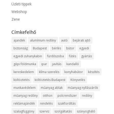
Üzleti tippek
Webshop
Zene
Címkefelhő
ajandek
alumínium redőny
autó
bejárati ajtó
biztonság
Budapest
bérlés
bútor
egyedi
egyedi zuhanykabin
fürdőszoba
fűtés
gyártás
gépi földmunka
ipar
javítás
kandalló
kereskedelem
klíma szerelés
konyhabútor
készítés
költöztetés
költöztetés Budapest
Könyvelés
munkavédelem
műanyag ablak
műanyag nyílászárók
műanyag redőny
otthon
polcrendszer
redőny
reklámajándék
rendelés
szakfordítás
szalagfüggöny
szerviz
szolgáltatás
szúnyogháló