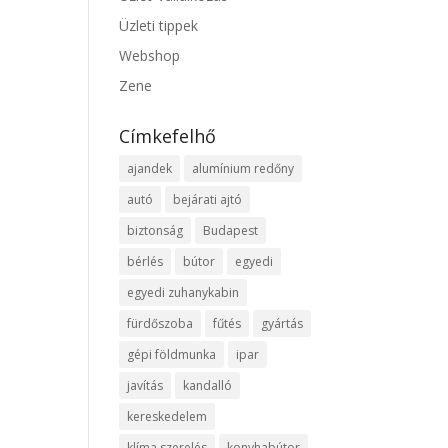
Üzleti tippek
Webshop
Zene
Címkefelhő
ajandek
alumínium redőny
autó
bejárati ajtó
biztonság
Budapest
bérlés
bútor
egyedi
egyedi zuhanykabin
fürdőszoba
fűtés
gyártás
gépi földmunka
ipar
javítás
kandalló
kereskedelem
klíma szerelés
konyhabútor