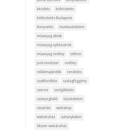
készítés
költöztetés
költöztetés Budapest
Könyvelés
munkavédelem
műanyag ablak
műanyag nyílászárók
műanyag redőny
otthon
polcrendszer
redőny
reklámajándék
rendelés
szakfordítás
szalagfüggöny
szerviz
szolgáltatás
szúnyogháló
tűzvédelem
vásárlás
webshop
webáruház
zuhanykabin
ékszer webáruház