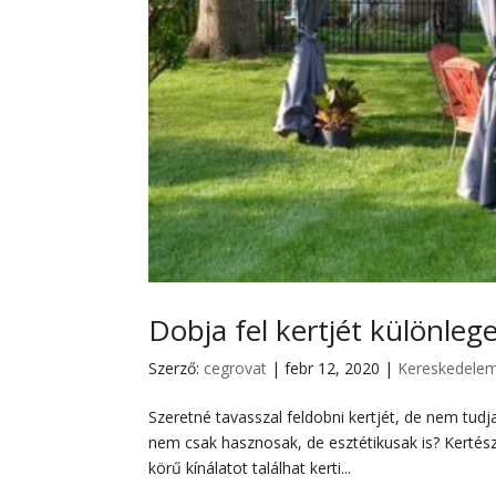
Dobja fel kertjét különlege
Szerző:
cegrovat
|
febr 12, 2020
|
Kereskedele
Szeretné tavasszal feldobni kertjét, de nem tud
nem csak hasznosak, de esztétikusak is? Kertés
körű kínálatot találhat kerti...