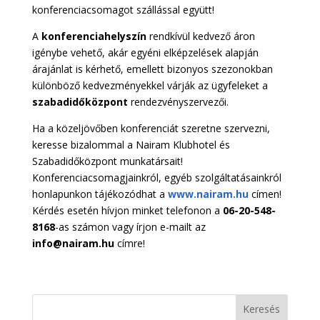
konferenciacsomagot szállással együtt!
A
konferenciahelyszín
rendkívül kedvező áron
igénybe vehető, akár egyéni elképzelések alapján
árajánlat is kérhető, emellett bizonyos szezonokban
különböző kedvezményekkel várják az ügyfeleket a
szabadidőközpont
rendezvényszervezői.
Ha a közeljövőben konferenciát szeretne szervezni,
keresse bizalommal a Nairam Klubhotel és
Szabadidőközpont munkatársait!
Konferenciacsomagjainkról, egyéb szolgáltatásainkról
honlapunkon tájékozódhat a
www.nairam.hu
címen!
Kérdés esetén hívjon minket telefonon a
06-20-548-
8168
-as számon vagy írjon e-mailt az
info@nairam.hu
címre!