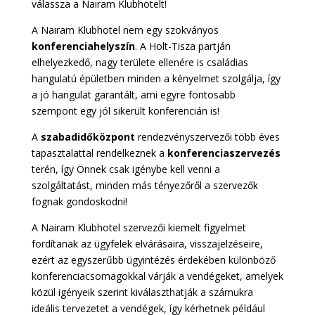
válassza a Nairam Klubhotelt!
A Nairam Klubhotel nem egy szokványos
konferenciahelyszín
. A Holt-Tisza partján
elhelyezkedő, nagy területe ellenére is családias
hangulatú épületben minden a kényelmet szolgálja, így
a jó hangulat garantált, ami egyre fontosabb
szempont egy jól sikerült konferencián is!
A
szabadidőközpont
rendezvényszervezői több éves
tapasztalattal rendelkeznek a
konferenciaszervezés
terén, így Önnek csak igénybe kell venni a
szolgáltatást, minden más tényezőről a szervezők
fognak gondoskodni!
A Nairam Klubhotel szervezői kiemelt figyelmet
fordítanak az ügyfelek elvárásaira, visszajelzéseire,
ezért az egyszerűbb ügyintézés érdekében különböző
konferenciacsomagokkal várják a vendégeket, amelyek
közül igényeik szerint kiválaszthatják a számukra
ideális tervezetet a vendégek, így kérhetnek például