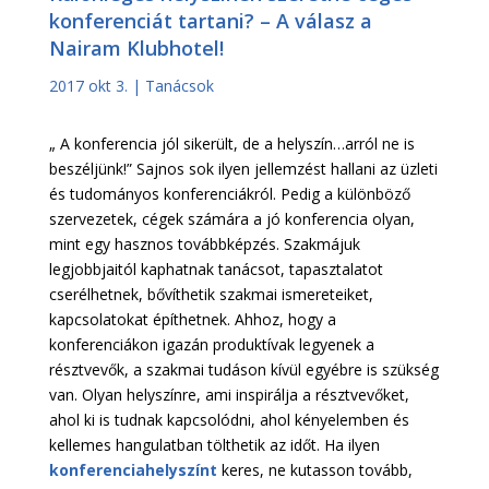
konferenciát tartani? – A válasz a
Nairam Klubhotel!
2017 okt 3.
|
Tanácsok
„ A konferencia jól sikerült, de a helyszín…arról ne is
beszéljünk!” Sajnos sok ilyen jellemzést hallani az üzleti
és tudományos konferenciákról. Pedig a különböző
szervezetek, cégek számára a jó konferencia olyan,
mint egy hasznos továbbképzés. Szakmájuk
legjobbjaitól kaphatnak tanácsot, tapasztalatot
cserélhetnek, bővíthetik szakmai ismereteiket,
kapcsolatokat építhetnek. Ahhoz, hogy a
konferenciákon igazán produktívak legyenek a
résztvevők, a szakmai tudáson kívül egyébre is szükség
van. Olyan helyszínre, ami inspirálja a résztvevőket,
ahol ki is tudnak kapcsolódni, ahol kényelemben és
kellemes hangulatban tölthetik az időt. Ha ilyen
konferenciahelyszínt
keres, ne kutasson tovább,