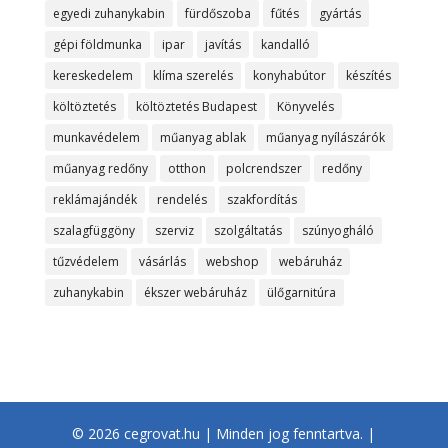
egyedi zuhanykabin
fürdőszoba
fűtés
gyártás
gépi földmunka
ipar
javítás
kandalló
kereskedelem
klíma szerelés
konyhabútor
készítés
költöztetés
költöztetés Budapest
Könyvelés
munkavédelem
műanyag ablak
műanyag nyílászárók
műanyag redőny
otthon
polcrendszer
redőny
reklámajándék
rendelés
szakfordítás
szalagfüggöny
szerviz
szolgáltatás
szúnyogháló
tűzvédelem
vásárlás
webshop
webáruház
zuhanykabin
ékszer webáruház
ülőgarnitúra
© 2026 cegrovat.hu | Minden jog fenntartva. |