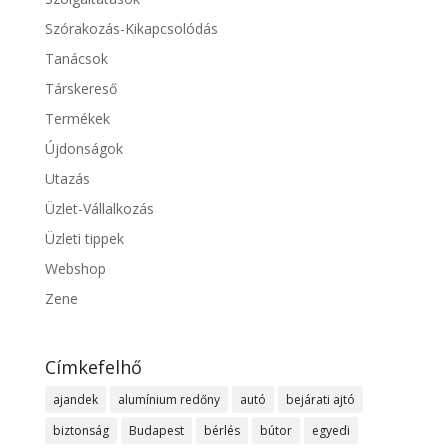
Szórakozás-Kikapcsolódás
Tanácsok
Társkereső
Termékek
Újdonságok
Utazás
Üzlet-Vállalkozás
Üzleti tippek
Webshop
Zene
Címkefelhő
ajandek
alumínium redőny
autó
bejárati ajtó
biztonság
Budapest
bérlés
bútor
egyedi