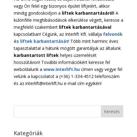
vagy Ön felel egy bizonyos épület liftjeiért, akkor
mindig gondoskodjon a
liftek karbantartásáról
! A
különféle meghibásodások elkerülése végett, keresse a
megfelelő szakembert
liftek karbantartásával
kapcsolatban! Cégünk, az Interlift Kft. vállalja
felvonók
és liftek karbantartását
! Több mint harminc éves
tapasztalattal a hátunk mögött garantáljuk az általunk
karbantartott liftek
helyes üzemelését
hosszútávon! További információkért keresse fel
weboldalunk a
www.interlift.hu
címen vagy vegye fel
velünk a kapcsolatot a (+36) 1-334-4512 telefonszám
és az interlift@interlift.hu e-mail cím egyikén!
Kategóriák