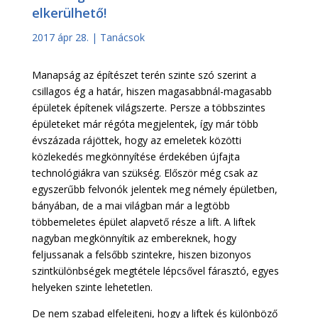
elkerülhető!
2017 ápr 28.
|
Tanácsok
Manapság az építészet terén szinte szó szerint a
csillagos ég a határ, hiszen magasabbnál-magasabb
épületek építenek világszerte. Persze a többszintes
épületeket már régóta megjelentek, így már több
évszázada rájöttek, hogy az emeletek közötti
közlekedés megkönnyítése érdekében újfajta
technológiákra van szükség. Először még csak az
egyszerűbb felvonók jelentek meg némely épületben,
bányában, de a mai világban már a legtöbb
többemeletes épület alapvető része a lift. A liftek
nagyban megkönnyítik az embereknek, hogy
feljussanak a felsőbb szintekre, hiszen bizonyos
szintkülönbségek megtétele lépcsővel fárasztó, egyes
helyeken szinte lehetetlen.
De nem szabad elfelejteni, hogy a liftek és különböző