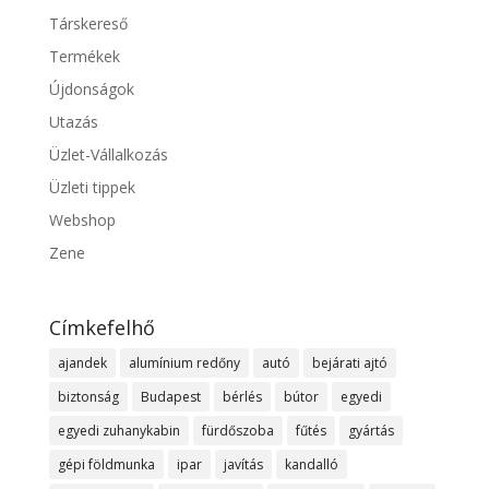
Társkereső
Termékek
Újdonságok
Utazás
Üzlet-Vállalkozás
Üzleti tippek
Webshop
Zene
Címkefelhő
ajandek
alumínium redőny
autó
bejárati ajtó
biztonság
Budapest
bérlés
bútor
egyedi
egyedi zuhanykabin
fürdőszoba
fűtés
gyártás
gépi földmunka
ipar
javítás
kandalló