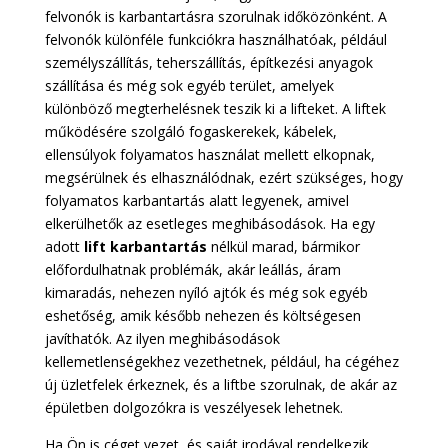
felvonók is karbantartásra szorulnak időközönként. A
felvonók különféle funkciókra használhatóak, például
személyszállítás, teherszállítás, építkezési anyagok
szállítása és még sok egyéb terület, amelyek
különböző megterhelésnek teszik ki a lifteket. A liftek
működésére szolgáló fogaskerekek, kábelek,
ellensúlyok folyamatos használat mellett elkopnak,
megsérülnek és elhasználódnak, ezért szükséges, hogy
folyamatos karbantartás alatt legyenek, amivel
elkerülhetők az esetleges meghibásodások. Ha egy
adott
lift karbantartás
nélkül marad, bármikor
előfordulhatnak problémák, akár leállás, áram
kimaradás, nehezen nyíló ajtók és még sok egyéb
eshetőség, amik később nehezen és költségesen
javíthatók. Az ilyen meghibásodások
kellemetlenségekhez vezethetnek, például, ha cégéhez
új üzletfelek érkeznek, és a liftbe szorulnak, de akár az
épületben dolgozókra is veszélyesek lehetnek.
Ha Ön is céget vezet, és saját irodával rendelkezik,