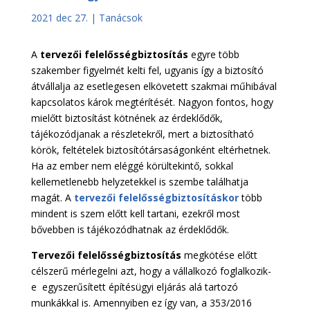
2021 dec 27.
|
Tanácsok
A
tervezői felelősségbiztosítás
egyre több
szakember figyelmét kelti fel, ugyanis így a biztosító
átvállalja az esetlegesen elkövetett szakmai műhibával
kapcsolatos károk megtérítését. Nagyon fontos, hogy
mielőtt biztosítást kötnének az érdeklődők,
tájékozódjanak a részletekről, mert a biztosítható
körök, feltételek biztosítótársaságonként eltérhetnek.
Ha az ember nem eléggé körültekintő, sokkal
kellemetlenebb helyzetekkel is szembe találhatja
magát. A
tervezői felelősségbiztosításkor
több
mindent is szem előtt kell tartani, ezekről most
bővebben is tájékozódhatnak az érdeklődők.
Tervezői felelősségbiztosítás
megkötése előtt
célszerű mérlegelni azt, hogy a vállalkozó foglalkozik-
e egyszerűsített építésügyi eljárás alá tartozó
munkákkal is. Amennyiben ez így van, a 353/2016