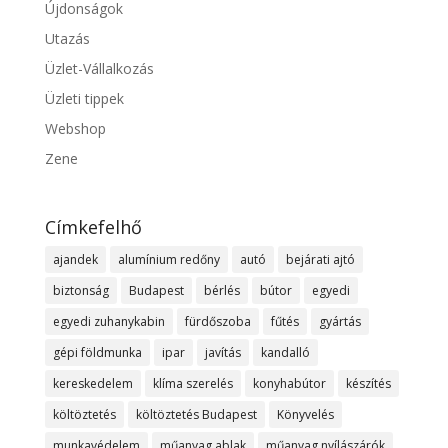
Újdonságok
Utazás
Üzlet-Vállalkozás
Üzleti tippek
Webshop
Zene
Címkefelhő
ajandek
alumínium redőny
autó
bejárati ajtó
biztonság
Budapest
bérlés
bútor
egyedi
egyedi zuhanykabin
fürdőszoba
fűtés
gyártás
gépi földmunka
ipar
javítás
kandalló
kereskedelem
klíma szerelés
konyhabútor
készítés
költöztetés
költöztetés Budapest
Könyvelés
munkavédelem
műanyag ablak
műanyag nyílászárók