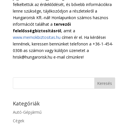
felkeltettük az érdeklődését, és bővebb információkra
lenne szüksége, tájékozódjon a részletekről a
Hungarorisk Kft.-nál! Honlapunkon számos hasznos
információt találhat a
tervezői
felelősségbiztosításról
, amit a
www.mernokbiztositas.hu
címen ér el. Ha kérdései
lennének, keressen bennünket telefonon a +36-1-454-
0308-as számon vagy küldjön üzenetet a
hrisk@hungarorisk.hu e-mail címünkre!
Kategóriák
Autó-Gépjármű
Cégek