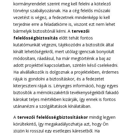
kormányrendelet szerint meg kell felelni a kötelező
törvényi szabályozásnak. Ha a cég felelős műszaki
vezetést is végez, a fedezetnek mindenképp ki kell
terjednie erre a feladatkörre is, viszont ezt nem lehet
bármelyik biztosítónál kérni. A
tervezői
felelősségbiztosítás
előtt tehát fontos
kutatómunkát végezni, tájékozódni a biztosítók által
kínált lehetőségekről, mert utólag igencsak bonyolult
módosítani, ráadásul, ha már megtörténik a baj az
adott projekttel kapcsolatban, szintén késő cselekedni.
Ha alvállalkozók is dolgoznak a projektekben, érdemes
rájuk is gondolni a biztosításkor, és a fedezetet
kiterjeszteni rájuk is. Lényeges információ, hogy egyes
biztosítók a mérnökszakértői tevékenységekből fakadó
károkat teljes mértékben kizárják, így ennek is fontos
utánanézni a szolgáltatások kínálatában.
A
tervezői felelősségbiztosításkor
mindig legyen
körültekintő, így megakadályozhatja azt, hogy Ön
jöjjön ki rosszul egy esetleges káresetből. Ha