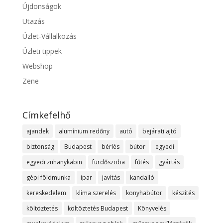
Újdonságok
Utazás
Üzlet-Vállalkozás
Üzleti tippek
Webshop
Zene
Címkefelhő
ajandek
alumínium redőny
autó
bejárati ajtó
biztonság
Budapest
bérlés
bútor
egyedi
egyedi zuhanykabin
fürdőszoba
fűtés
gyártás
gépi földmunka
ipar
javítás
kandalló
kereskedelem
klíma szerelés
konyhabútor
készítés
költöztetés
költöztetés Budapest
Könyvelés