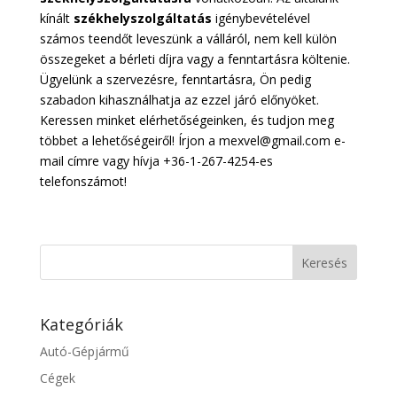
kínált
székhelyszolgáltatás
igénybevételével
számos teendőt leveszünk a válláról, nem kell külön
összegeket a bérleti díjra vagy a fenntartásra költenie.
Ügyelünk a szervezésre, fenntartásra, Ön pedig
szabadon kihasználhatja az ezzel járó előnyöket.
Keressen minket elérhetőségeinken, és tudjon meg
többet a lehetőségeiről! Írjon a mexvel@gmail.com e-
mail címre vagy hívja +36-1-267-4254-es
telefonszámot!
Kategóriák
Autó-Gépjármű
Cégek