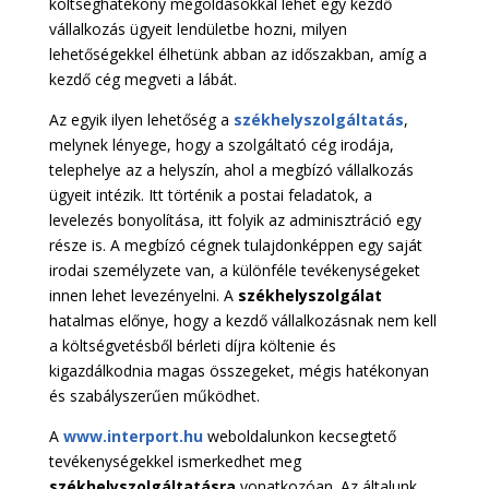
költséghatékony megoldásokkal lehet egy kezdő
vállalkozás ügyeit lendületbe hozni, milyen
lehetőségekkel élhetünk abban az időszakban, amíg a
kezdő cég megveti a lábát.
Az egyik ilyen lehetőség a
székhelyszolgáltatás
,
melynek lényege, hogy a szolgáltató cég irodája,
telephelye az a helyszín, ahol a megbízó vállalkozás
ügyeit intézik. Itt történik a postai feladatok, a
levelezés bonyolítása, itt folyik az adminisztráció egy
része is. A megbízó cégnek tulajdonképpen egy saját
irodai személyzete van, a különféle tevékenységeket
innen lehet levezényelni. A
székhelyszolgálat
hatalmas előnye, hogy a kezdő vállalkozásnak nem kell
a költségvetésből bérleti díjra költenie és
kigazdálkodnia magas összegeket, mégis hatékonyan
és szabályszerűen működhet.
A
www.interport.hu
weboldalunkon kecsegtető
tevékenységekkel ismerkedhet meg
székhelyszolgáltatásra
vonatkozóan. Az általunk