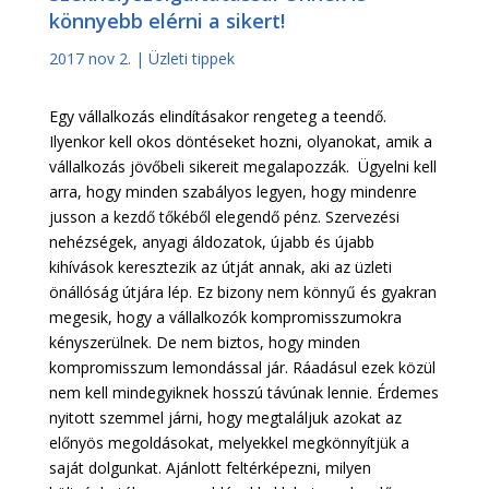
könnyebb elérni a sikert!
2017 nov 2.
|
Üzleti tippek
Egy vállalkozás elindításakor rengeteg a teendő.
Ilyenkor kell okos döntéseket hozni, olyanokat, amik a
vállalkozás jövőbeli sikereit megalapozzák. Ügyelni kell
arra, hogy minden szabályos legyen, hogy mindenre
jusson a kezdő tőkéből elegendő pénz. Szervezési
nehézségek, anyagi áldozatok, újabb és újabb
kihívások keresztezik az útját annak, aki az üzleti
önállóság útjára lép. Ez bizony nem könnyű és gyakran
megesik, hogy a vállalkozók kompromisszumokra
kényszerülnek. De nem biztos, hogy minden
kompromisszum lemondással jár. Ráadásul ezek közül
nem kell mindegyiknek hosszú távúnak lennie. Érdemes
nyitott szemmel járni, hogy megtaláljuk azokat az
előnyös megoldásokat, melyekkel megkönnyítjük a
saját dolgunkat. Ajánlott feltérképezni, milyen